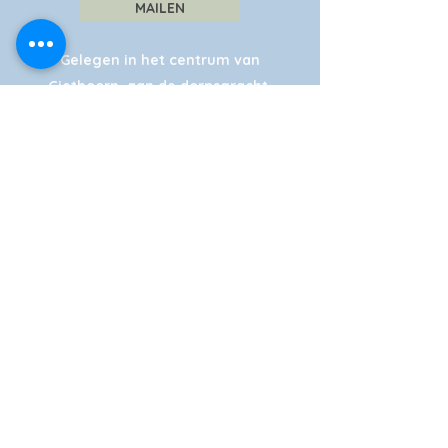
MAILEN
Gelegen in het centrum van
Giethoorn, aan de dorpsgracht.
Uiteraard ook vanaf de weg goed
bereikbaar.
We hebben twee ruime (gratis)
parkeerterreinen, die ook geschikt zijn
voor touringcars.
Laad uw elektrische auto op bij ons
oplaadpunt.
Navigatie: Frensensteeg (Niet inrijden,
onze afslag is tien meter naast deze
afslag. Let op rode vlaggen Smit
Giethoorn!)
NAVIGATIE