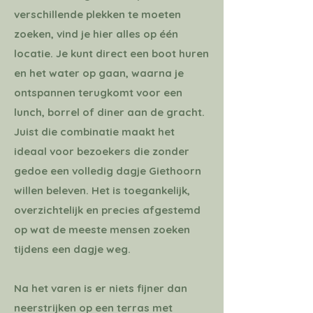
verschillende plekken te moeten
zoeken, vind je hier alles op één
locatie. Je kunt direct een boot huren
en het water op gaan, waarna je
ontspannen terugkomt voor een
lunch, borrel of diner aan de gracht.
Juist die combinatie maakt het
ideaal voor bezoekers die zonder
gedoe een volledig dagje Giethoorn
willen beleven. Het is toegankelijk,
overzichtelijk en precies afgestemd
op wat de meeste mensen zoeken
tijdens een dagje weg.
Na het varen is er niets fijner dan
neerstrijken op een terras met