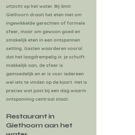
uitzicht op het water. Bij Smit
Giethoorn draait het eten niet om
ingewikkelde gerechten of formele
sfeer, maar om gewoon goed en
smakelijk eten in een ontspannen
setting. Gasten waarderen vooral
dat het laagdrempelig is: je schuift
makkelijk aan, de sfeer is
gemoedelijk en er is voor iedereen
wel iets te vinden op de kaart. Het is
precies wat past bij een dag waarin
ontspanning centraal staat.
Restaurant in
Giethoorn aan het
water