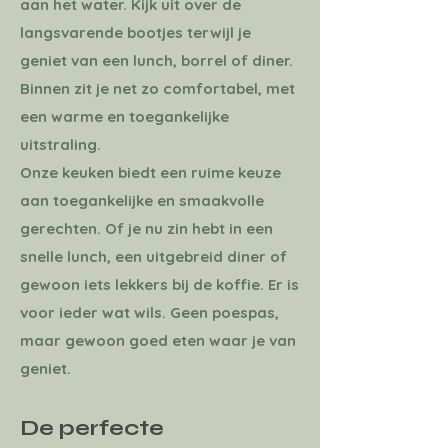
aan het water. Kijk uit over de
langsvarende bootjes terwijl je
geniet van een lunch, borrel of diner.
Binnen zit je net zo comfortabel, met
een warme en toegankelijke
uitstraling.
Onze keuken biedt een ruime keuze
aan toegankelijke en smaakvolle
gerechten. Of je nu zin hebt in een
snelle lunch, een uitgebreid diner of
gewoon iets lekkers bij de koffie. Er is
voor ieder wat wils. Geen poespas,
maar gewoon goed eten waar je van
geniet.
De perfecte