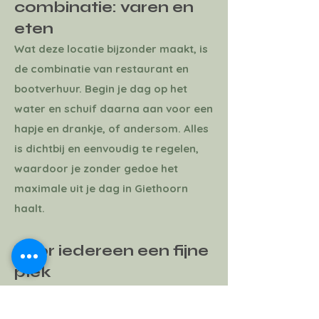
combinatie: varen en
eten
Wat deze locatie bijzonder maakt, is
de combinatie van restaurant en
bootverhuur. Begin je dag op het
water en schuif daarna aan voor een
hapje en drankje, of andersom. Alles
is dichtbij en eenvoudig te regelen,
waardoor je zonder gedoe het
maximale uit je dag in Giethoorn
haalt.
Voor iedereen een fijne
plek
Of je nu met je gezin, partner,
vrienden of collega’s komt, het