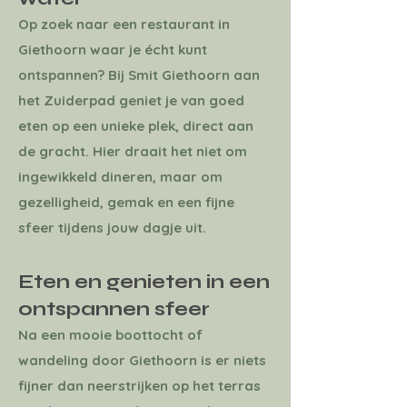
Op zoek naar een restaurant in
Giethoorn waar je écht kunt
ontspannen? Bij Smit Giethoorn aan
het Zuiderpad geniet je van goed
eten op een unieke plek, direct aan
de gracht. Hier draait het niet om
ingewikkeld dineren, maar om
gezelligheid, gemak en een fijne
sfeer tijdens jouw dagje uit.
Eten en genieten in een
ontspannen sfeer
Na een mooie boottocht of
wandeling door Giethoorn is er niets
fijner dan neerstrijken op het terras