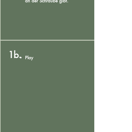
an der Schraube gibt.
1b.
Play