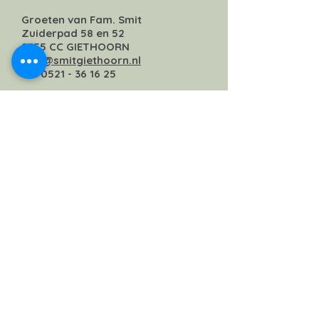
Groeten van Fam. Smit
Zuiderpad 58 en 52
8355 CC GIETHOORN
info@smitgiethoorn.nl
tel. 0521 - 36 16 25
Maandag:
09:00 - 20:00
Dinsdag: 09:00 - 20:00
Woensdag: 09:00 - 20:00
Donderdag: 09.00 - 20.00
Vrijdag: 09.00 - 21.00
Zaterdag: 09.00 - 21.00
Zondag: 09.00 - 21.00
Tel:
0521-361625
Email: info@smitgiethoorn.nl
Fam. Smit
Zuiderpad 58 en 52
8355 CC Giethoorn