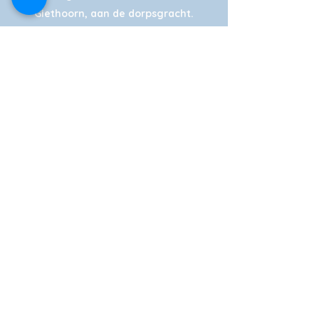
Giethoorn, aan de dorpsgracht.
Uiteraard ook vanaf de weg goed
bereikbaar.
We hebben twee ruime (gratis)
parkeerterreinen, die ook geschikt zijn
voor touringcars.
Laad uw elektrische auto op bij ons
oplaadpunt.
Navigatie: Frensensteeg (Niet inrijden,
onze afslag is tien meter naast deze
afslag. Let op rode vlaggen Smit
Giethoorn!)
NAVIGATIE