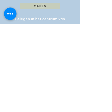
MAILEN
Gelegen in het centrum van
Giethoorn, aan de dorpsgracht.
Uiteraard ook vanaf de weg goed
bereikbaar.
We hebben twee ruime (gratis)
parkeerterreinen, die ook geschikt zijn
voor touringcars.
Laad uw elektrische auto op bij ons
oplaadpunt.
Navigatie: Frensensteeg (Niet inrijden,
onze afslag is tien meter naast deze
afslag. Let op rode vlaggen Smit
Giethoorn!)