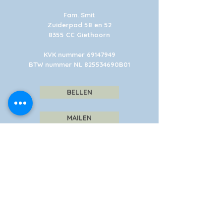
Fam. Smit
Zuiderpad 58 en 52
8355 CC Giethoorn
KVK nummer
69147949
BTW nummer NL 825534690B01
BELLEN
MAILEN
Gelegen in het centrum van
Giethoorn, aan de dorpsgracht.
Uiteraard ook vanaf de weg goed
bereikbaar.
We hebben twee ruime (gratis)
parkeerterreinen, die ook geschikt zijn