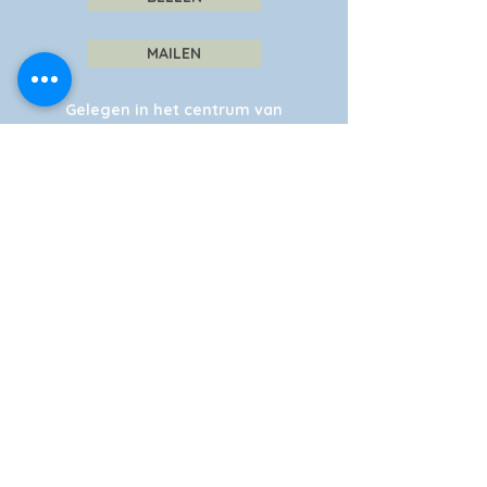
MAILEN
Gelegen in het centrum van
Giethoorn, aan de dorpsgracht.
Uiteraard ook vanaf de weg goed
bereikbaar.
We hebben twee ruime (gratis)
parkeerterreinen, die ook geschikt zijn
voor touringcars.
Laad uw elektrische auto op bij ons
oplaadpunt.
Navigatie: Frensensteeg (Niet inrijden,
onze afslag is tien meter naast deze
afslag. Let op rode vlaggen Smit
Giethoorn!)