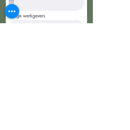
Vorige werkgevers
In het kort
Versturen
Interesse?
Herken jij jezelf in deze rol en wil je